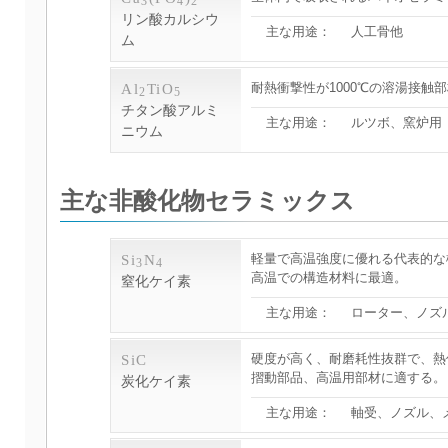
3
4
2
リン酸カルシウ
主な用途：
人工骨他
ム
耐熱衝撃性が1000℃の溶湯接触
Al
TiO
2
5
チタン酸アルミ
主な用途：
ルツボ、窯炉用
ニウム
主な非酸化物セラミックス
軽量で高温強度に優れる代表的な
Si
N
3
4
高温での構造材料に最適。
窒化ケイ素
主な用途：
ローター、ノズ
硬度が高く、耐磨耗性抜群で、熱
SiC
摺動部品、高温用部材に適する。
炭化ケイ素
主な用途：
軸受、ノズル、