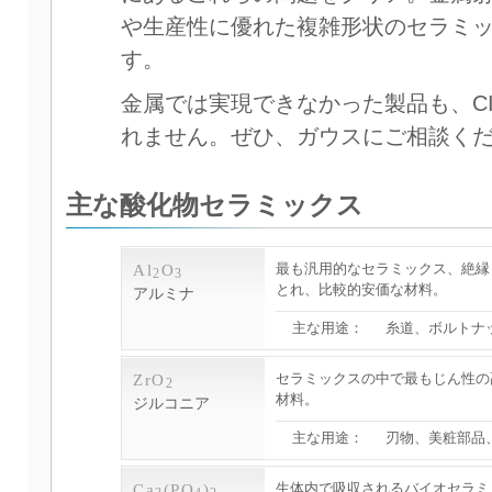
や生産性に優れた複雑形状のセラミ
す。
金属では実現できなかった製品も、C
れません。ぜひ、ガウスにご相談く
主な酸化物セラミックス
最も汎用的なセラミックス、絶縁
Al
O
2
3
とれ、比較的安価な材料。
アルミナ
主な用途：
糸道、ボルトナ
セラミックスの中で最もじん性の
ZrO
2
材料。
ジルコニア
主な用途：
刃物、美粧部品
生体内で吸収されるバイオセラミ
Ca
(PO
)