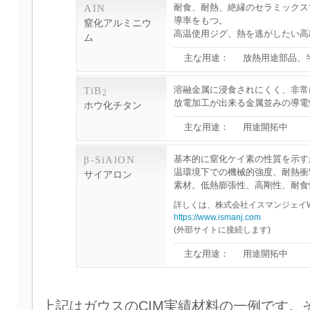
耐食、耐熱、絶縁のセラミックス
AIN
導率をもつ。
窒化アルミニウ
高温使用ジグ、熱を逃がしたい高
ム
主な用途：
放熱用途部品、
溶融金属に浸食されにくく、非常
TiB
2
放電加工が出来る金属並みの導電
ホウ化チタン
主な用途：
用途開拓中
基本的に窒化ケイ素の性質を示す
β-SiAlON
温環境下での機械的強度、耐熱衝
サイアロン
素材。低熱膨張性、高剛性、耐食
詳しくは、株式会社イスマンジェイ
https://www.ismanj.com
(外部サイトに接続します)
主な用途：
用途開拓中
上記はガウスのCIM実績材料の一例です。