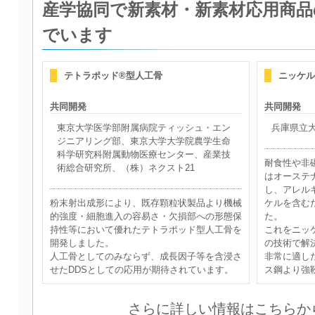
産学協同で新素材・新素材応用商品
でいます
テトラポッド®型人工骨
ニッケル
共同開発
共同開発
東京大学医学部附属病院ティッシュ・エン
兵庫県立
ジニアリング部、東京大学大学院農学生命
科学研究科附属動物医療センター、産業技
耐食性や非
術総合研究所、（株）ネクスト21
はオーステ
し、アレル
粉末射出成形により、既存顆粒状製品より機械
ケルを含む
的強度・細胞進入の容易さ・欠損部への形態保
た。
持性等において優れたテトラポッド型人工骨を
これをニッ
開発しました。
の技術で解
人工骨としてのみならず、成長因子等を含浸さ
非常に適し
せたDDSとしての応用が期待されています。
ス鋼より強
さらに詳しい情報はこちら